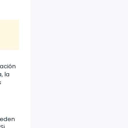
gación
, la
s
pueden
Si