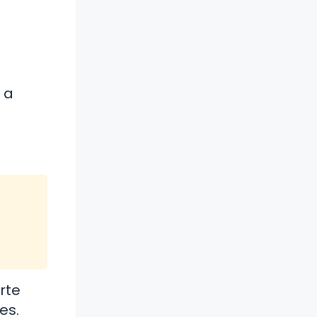
n
 a
rte
es.