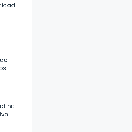
cidad
 de
os
ad no
ivo