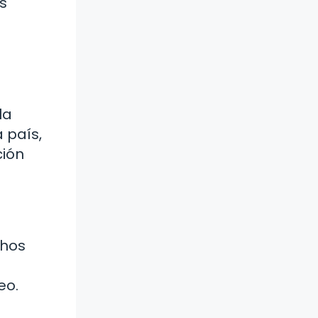
s
la
a país,
ción
chos
s
eo.