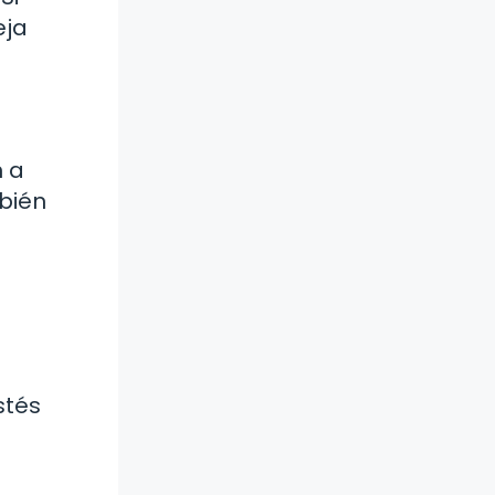
eja
n a
bién
stés