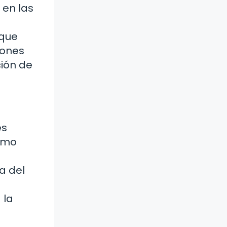
 en las
 que
iones
ción de
es
como
a del
 la