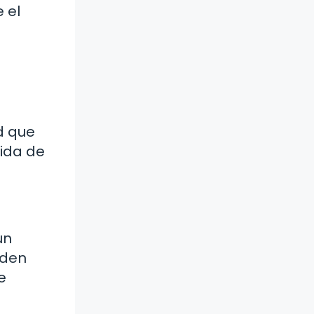
 el
d que
dida de
un
eden
e