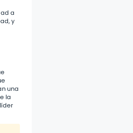
dad a
ad, y
ue
ue
jan una
e la
líder