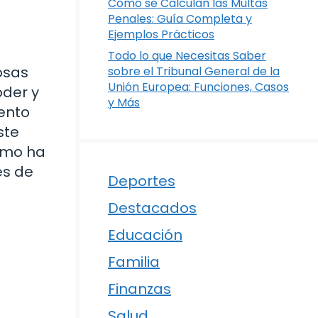
Cómo se Calculan las Multas
Penales: Guía Completa y
Ejemplos Prácticos
Todo lo que Necesitas Saber
osas
sobre el Tribunal General de la
Unión Europea: Funciones, Casos
oder y
y Más
vento
ste
cómo ha
és de
Deportes
Destacados
Educación
Familia
Finanzas
Salud