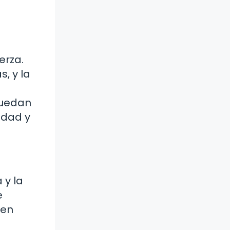
erza.
, y la
puedan
idad y
 y la
e
 en