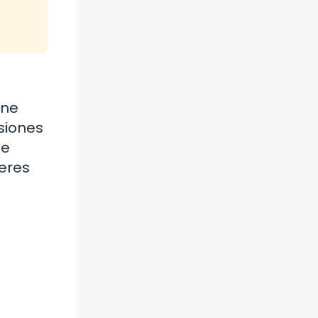
ene
siones
de
deres