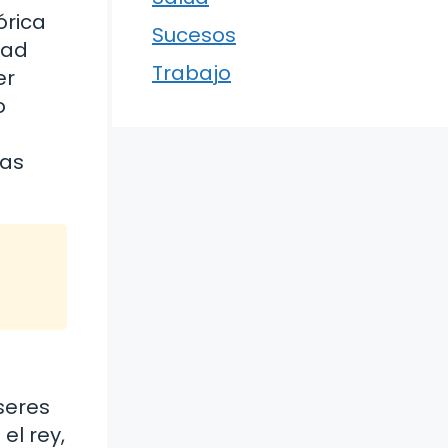
órica
Sucesos
dad
Trabajo
er
o
las
seres
el rey,