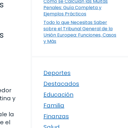
Cómo se Calculan las Multas
s
Penales: Guía Completa y
Ejemplos Prácticos
Todo lo que Necesitas Saber
sobre el Tribunal General de la
s
Unión Europea: Funciones, Casos
y Más
Deportes
Destacados
edor
Educación
ina y
Familia
le la
Finanzas
e el
Salud