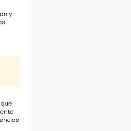
ón y
ás
o que
mente
iencias