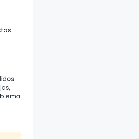
stas
didos
jos,
roblema