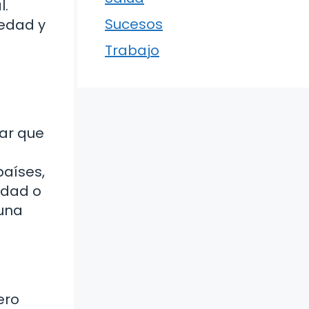
l.
Sucesos
iedad y
a
Trabajo
ar que
países,
idad o
 una
ero