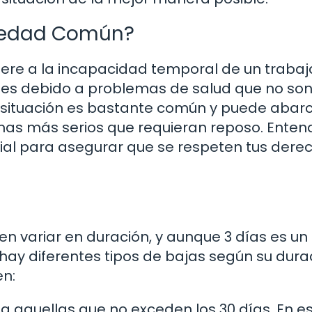
rmedad Común?
ere a la incapacidad temporal de un traba
es debido a problemas de salud que no so
a situación es bastante común y puede abar
mas más serios que requieran reposo. Enten
cial para asegurar que se respeten tus dere
 variar en duración, y aunque 3 días es un
hay diferentes tipos de bajas según su dura
en:
 a aquellas que no exceden los 30 días. En e