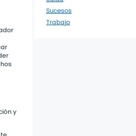
Sucesos
Trabajo
jador
n
car
der
chos
ción y
ste