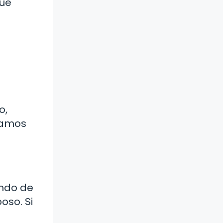
que
o,
camos
endo de
oso. Si