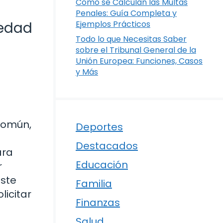
Cómo se Calculan las Multas
Penales: Guía Completa y
medad
Ejemplos Prácticos
Todo lo que Necesitas Saber
sobre el Tribunal General de la
Unión Europea: Funciones, Casos
y Más
común,
Deportes
a
Destacados
ara
Educación
r
Este
Familia
licitar
Finanzas
Salud