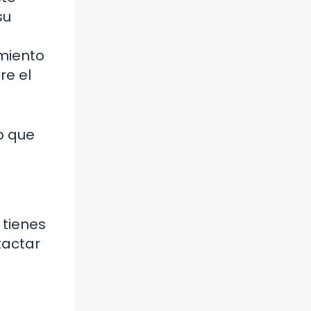
su
imiento
re el
lo que
 tienes
tactar