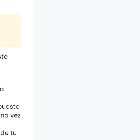
ste
sa
puesto
una vez
 de tu