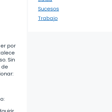
Sucesos
Trabajo
der por
talece
o. Sin
r de
ionar:
o:
quirir