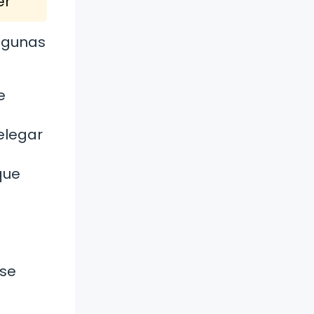
er
Algunas
e
elegar
que
 se