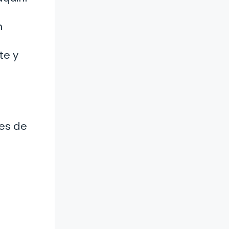
n
te y
des de