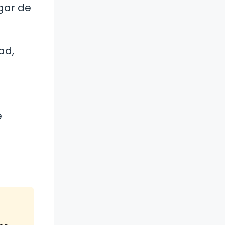
gar de
ad,
e