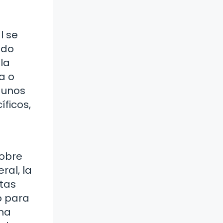
l se
ndo
la
a o
gunos
íficos,
sobre
ral, la
ntas
o para
una