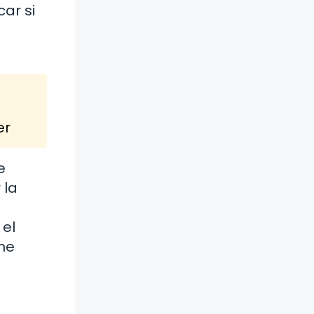
car si
er
e
 la
 el
ene