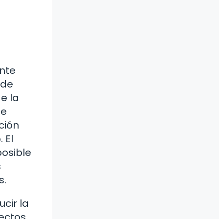
ente
 de
e la
de
ción
 El
posible
s
s.
cir la
fectos