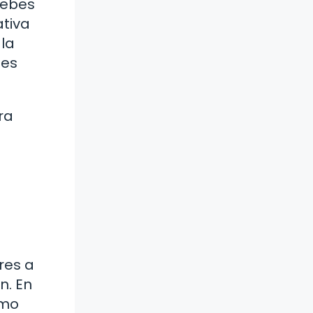
debes
ativa
 la
nes
ra
res a
n. En
amo