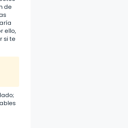
n de
las
aría
 ello,
 si te
dado;
cables