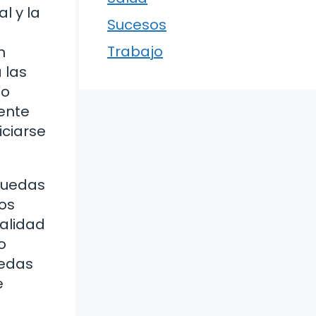
l y la
Sucesos
Trabajo
n
 las
lo
ente
iciarse
puedas
mos
calidad
o
uedas
e