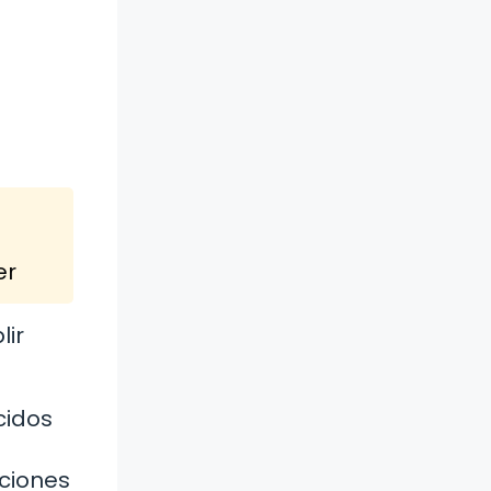
er
lir
cidos
ciones