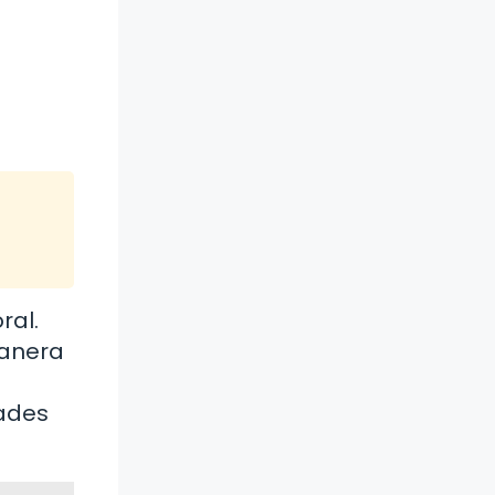
ral.
manera
dades