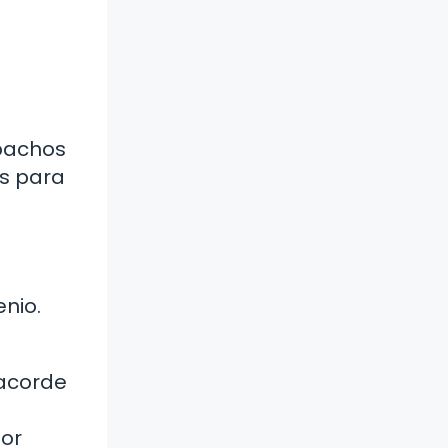
spachos
es para
nio.
 acorde
por