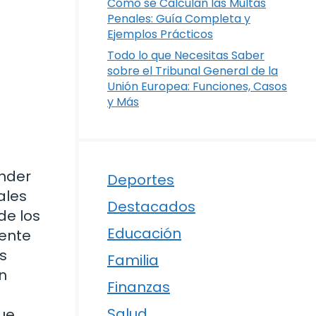
Cómo se Calculan las Multas
Penales: Guía Completa y
Ejemplos Prácticos
Todo lo que Necesitas Saber
sobre el Tribunal General de la
Unión Europea: Funciones, Casos
y Más
ender
Deportes
ales
Destacados
de los
Educación
iente
s
Familia
n
Finanzas
Salud
ue