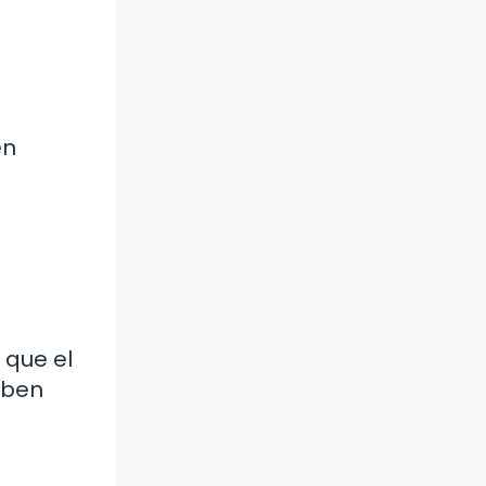
en
 que el
eben