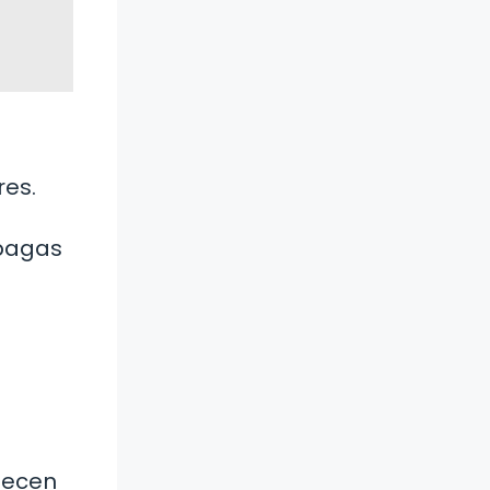
res.
 pagas
lecen