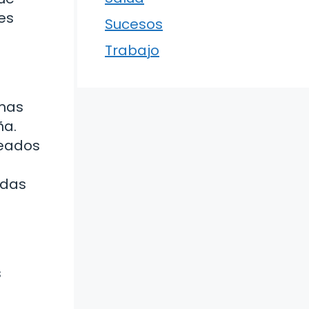
es
Sucesos
Trabajo
rmas
ña.
leados
odas
s