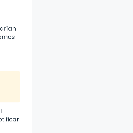
varían
remos
l
ificar
,