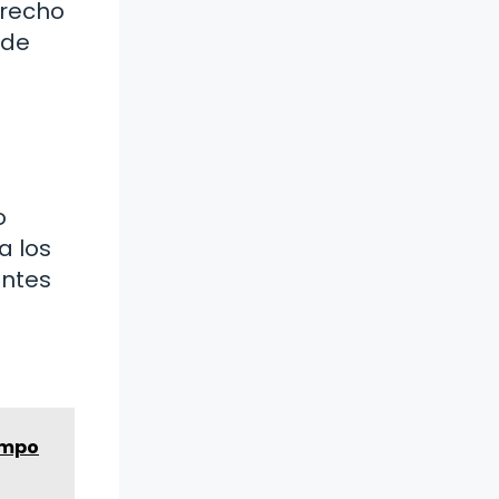
erecho
 de
o
a los
antes
empo