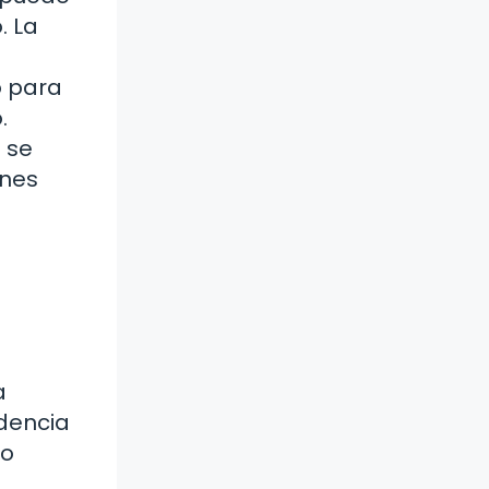
. La
o para
.
o se
ones
a
edencia
go