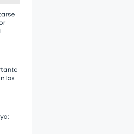
tarse
or
l
rtante
n los
ya: