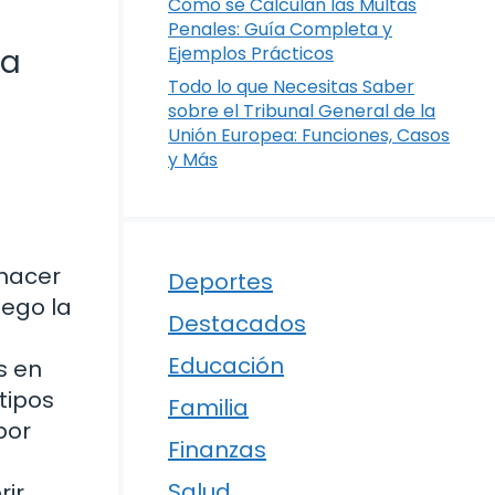
Cómo se Calculan las Multas
Penales: Guía Completa y
ra
Ejemplos Prácticos
Todo lo que Necesitas Saber
sobre el Tribunal General de la
Unión Europea: Funciones, Casos
y Más
 hacer
Deportes
uego la
Destacados
a
Educación
s en
tipos
Familia
por
Finanzas
Salud
rir