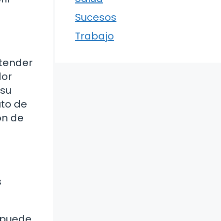
Sucesos
Trabajo
ntender
dor
 su
uto de
ón de
s
y puede