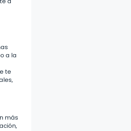
te a
nas
o a la
e te
ales,
an más
ación,