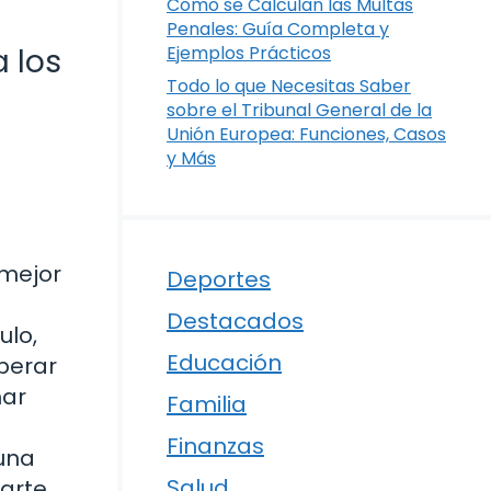
Cómo se Calculan las Multas
Penales: Guía Completa y
 los
Ejemplos Prácticos
Todo lo que Necesitas Saber
sobre el Tribunal General de la
Unión Europea: Funciones, Casos
y Más
 mejor
Deportes
Destacados
ulo,
Educación
perar
mar
Familia
Finanzas
 una
Salud
arte,