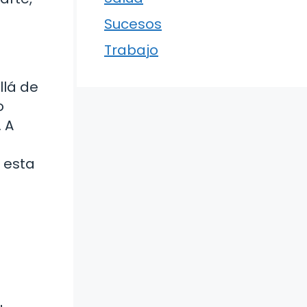
Sucesos
Trabajo
llá de
o
 A
 esta