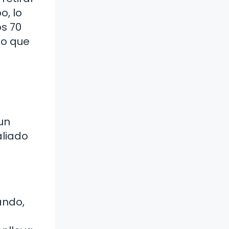
o, lo
os 70
lo que
un
aliado
ando,