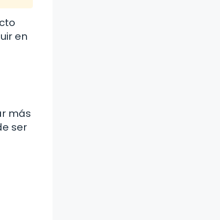
acto
uir en
jar más
de ser