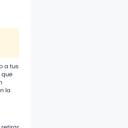
o a tus
l que
n
n la
.
retirar