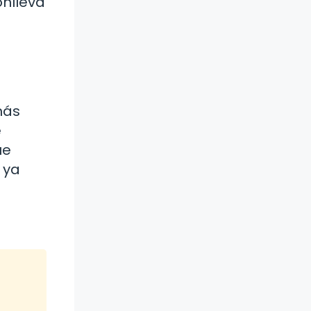
onlleva
más
e
ue
 ya