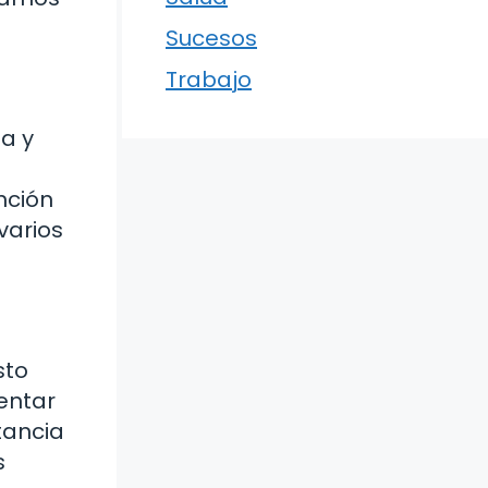
Sucesos
Trabajo
a y
nción
varios
sto
sentar
tancia
s