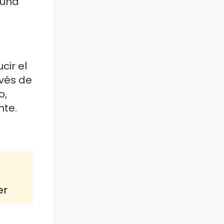
 una
cir el
avés de
o,
nte.
er