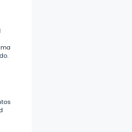
l
tima
do.
ntos
d