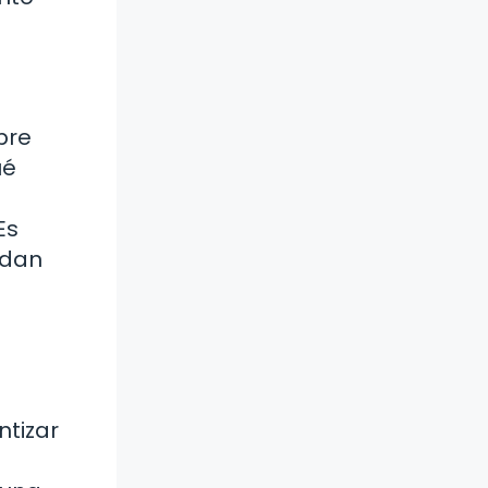
bre
ué
Es
edan
ntizar