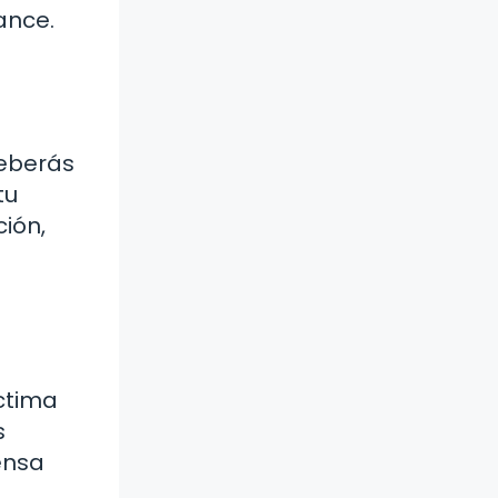
ance.
deberás
tu
ión,
íctima
s
ensa