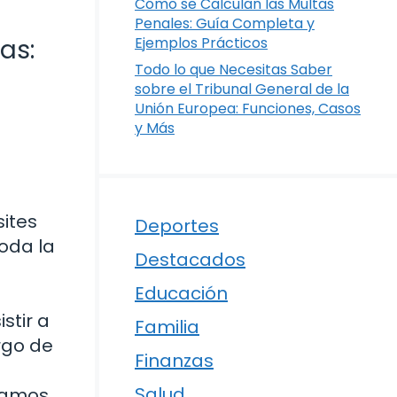
Cómo se Calculan las Multas
Penales: Guía Completa y
as:
Ejemplos Prácticos
Todo lo que Necesitas Saber
sobre el Tribunal General de la
Unión Europea: Funciones, Casos
y Más
ites
Deportes
toda la
Destacados
Educación
stir a
Familia
rgo de
Finanzas
Salud
¡Vamos