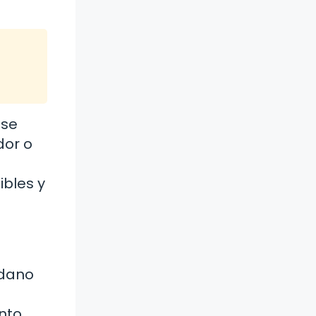
 se
dor o
ibles y
adano
nto